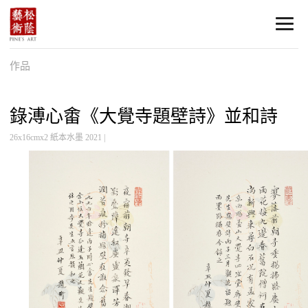
作品
錄溥心畬《大覺寺題壁詩》並和詩
26x16cmx2 紙本水墨 2021 |