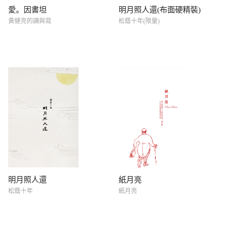
愛。因書坦
明月照人還(布面硬精裝)
黃健亮的讀與寫
松蔭十年(限量)
明月照人還
紙月亮
松蔭十年
紙月亮