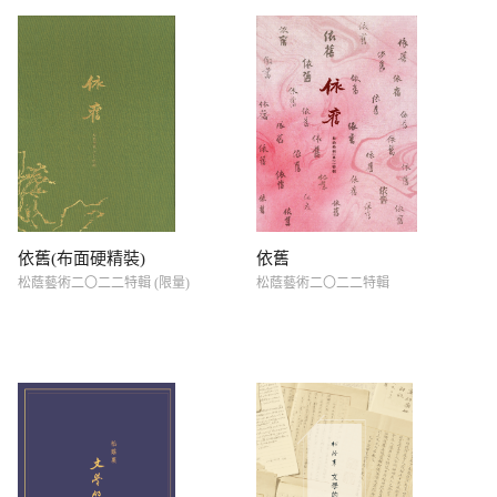
依舊(布面硬精裝)
依舊
松蔭藝術二〇二二特輯 (限量)
松蔭藝術二〇二二特輯